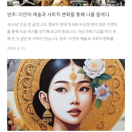
반추: 미얀마 예술과 사회적 변화를 통해 나를 들여다
2019년 즈음 쓴 글입니다. 한국의 현대 역사와 비슷한 면이 많은 미얀마
를 통해 지금 여기를 생각해 보고자 썼습니다. 어딘가에 기고를 하기 위
해 쓴 것 같은데 기억이 안납니다. 반추: 미얀마 예술과 사회적 변화를 통
해 나를 들여다 마치 타임머신을 타고 과거로 간 것 같았다. 어릴 적 어머
2024. 4. 11.
니 손을 잡고 따라갔던 시장 풍경이 내 앞에 펼쳐졌다. 시끌벅적한 노점
상들과 냉장고가 없어 좌판에 고기를 늘어놓은 시장은 잃어버린 어린 시
절의 기억을 맞닥뜨리게 했다. 10년 전 양곤에서 받은 첫 느낌이다. 쉐다
곤 파고다의 황금빛 스펙터클이 주는 경외감과 인근 재래시장의 번잡함,
매연 가득한 양곤 시내 풍경은 나를 20여 년 전 한국으로 데려다놓은 느
낌이었다. 2009년 2월 7일 양곤문화예술대학 초청으로 얼마 전 작고..