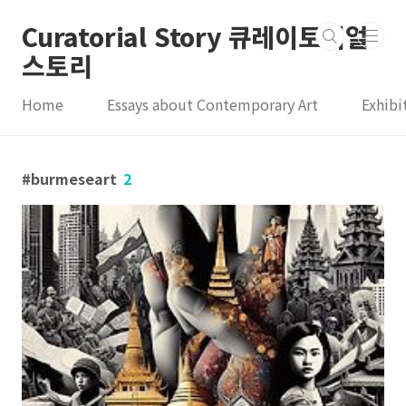
본문 바로가기
Curatorial Story 큐레이토리얼
스토리
Home
Essays about Contemporary Art
Exhibi
burmeseart
2