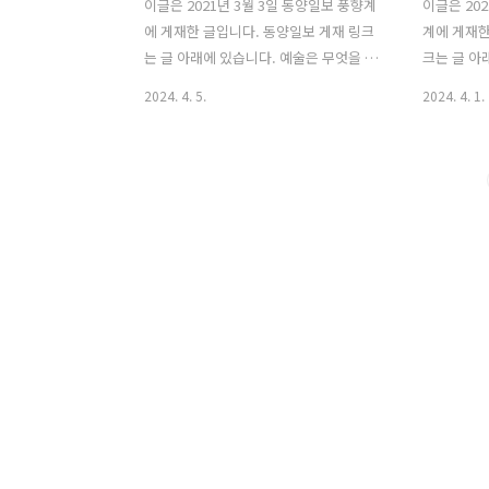
이글은 2021년 3월 3일 동양일보 풍향계
이글은 202
에 게재한 글입니다. 동양일보 게재 링크
계에 게재한
는 글 아래에 있습니다. 예술은 무엇을 해
크는 글 아
야 하는가? (1) 환경과 예술 “예술은 무엇
술가 지난 2
2024. 4. 5.
2024. 4. 1.
을 해야 하는가?”라는 질문은 끊임없이
룹을 포함한
예술가들을 괴롭히는 질문이다. 나는 코
참여한 한국
로나 바이러스 이후의 변화에도 지속되어
위원회’를 
야 할 ‘형식’에 대해 고민하고 있었지만 얼
ESG 경영
마 전 가슴이 철렁내려 앉는 위기감을 느
천하겠다고 
끼게 되었다. 문제의식은 가지고 있었지
Environm
만 생명에 대한 위협은 없었기에 깊이 숙
Governa
고하지 않았던 문제들이 떠오르게 된 것
은 이제 기
이다. 이러한 위기감을 극복하기 위해 예
할과 지배구
술은 어떤 실천을 할 수 있을 지 다시금 고
려해야 지속
민하게 된다. 그렇기에 ‘예술은 무엇을 해
철학을 담고 
야 하는가?’는 ‘나/우리는 무엇을 해야 하
회’는 200
는가?’로 읽어도 무방할듯하다. 이상기후
책임투자 SRI(
로 지구가 변하고 있다는 것..