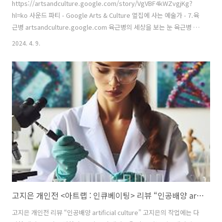
https://artsandculture.google.com/story/VgVBF4kWZvgjKg?
hl=ko 사운드 파티 - Google Arts & Culture 옆집에 사는 예술가 - 7.육
근병 artsandculture.google.com 육근병의 세상을 보는 눈 육근병 작
가는 30대였던 80년대 후반부터 당시 세계무대에서 활동하던 미디어아
2024. 4. 9.
트의 아이콘이었다. 89년 상파울로 비엔날레, 95년 리옹비엔날레 그리
고 92년 카셀도큐멘타에 참여하며 한국이라는 곳에도 현대미술이 있다
는 것을 알렸던 작가다. 특히 5년마다 열리는 독일의 카셀도큐멘타에는
한국 작가로서는 처음으로 참여하며 ‘제2의 백남준’의 탄생을 알렸다. 이
후 20년 동안 한국 작가가 참여하지 못하다 2012년에서야 3명이 참여하
게 된 것만 봐..
고지은 개인전 <아트랩 : 인큐베이팅> 리뷰 “인공배양 artificial culture”
고지은 개인전 리뷰 “인공배양 artificial culture” 고지은의 작업에는 다