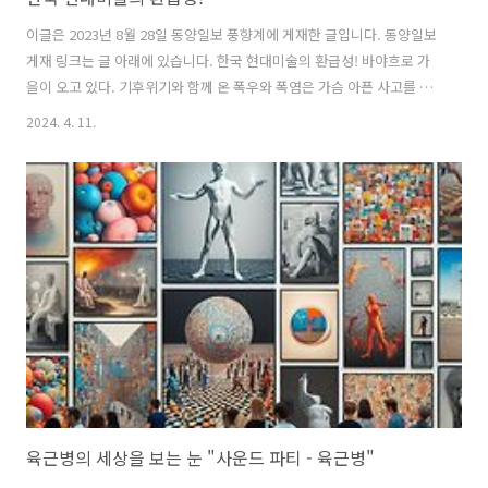
이글은 2023년 8월 28일 동양일보 풍향계에 게재한 글입니다. 동양일보
게재 링크는 글 아래에 있습니다. 한국 현대미술의 환급성! 바야흐로 가
을이 오고 있다. 기후위기와 함께 온 폭우와 폭염은 가슴 아픈 사고를 많
이 만들었고 이제 기후위기가 실재(계)임을 몸으로 느끼게 한 여름이었
2024. 4. 11.
다. 필자가 준비하던 야외 미술 행사는 폭염으로 일정이 세 번이나 변경
되기도 했고 여름내 일어난 사고 때문에 내용이 바뀌기도 했다. 여하튼
이제 환경이 인간을 ‘다시’ 지배하기 시작했다는 생각을 지울 수 없다. 사
건 사고가 많은 2023년 여름이었지만 다시 가을이 오고 있다. 다음 주인
9월 6일 프리즈 아트페어가 한국국제아트페어 KIAF와 함께 코엑스에서
시작한다. 미술 잡지들은 프리즈에 참여하는 중소화랑 소개를 마치 광
고..
육근병의 세상을 보는 눈 "사운드 파티 - 육근병"