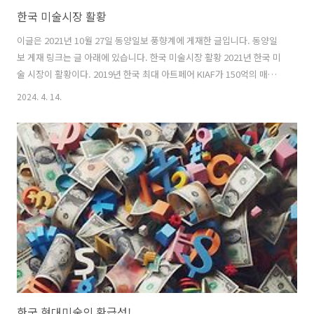
한국 미술시장 활황
이글은 2021년 10월 27일 동양일보 풍향계에 게재한 글입니다. 동양일
보 게재 링크는 글 아래에 있습니다. 한국 미술시장 활황 2021년 한국 미
술 시장이 활황이다. 2019년 한국 최대 아트페어 KIAF가 150억의 매출
이었으나 부산 대표 아트페어 아트부산이 350억의 매출을 올렸다고 전
2024. 4. 14.
했다. 2020년 코로나로 개최 되지 않은 KIAF가 지난 10월 13일부터 17
일 까지 열렸는데 올해 거래금액은 역대 최대 650억원을 상회한다고 한
다. VIP 티켓이 30만원 가량으로 어떻게 구하는 지조차 쉽게 알 수 없는
상황으로 지난번 보다 4배 이상의 거래 금액으로 10월 13일 VVIP오픈 첫
날 350억원의 매출을 보도하며 아트부산 전체 매출에 버금가는 매출로
지금 한국 미술 시장의 분위기를 알 수 있게 ..
한국 현대미술의 환급성!