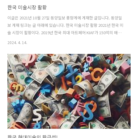
한국 미술시장 활황
이글은 2021년 10월 27일 동양일보 풍향계에 게재한 글입니다. 동양일
보 게재 링크는 글 아래에 있습니다. 한국 미술시장 활황 2021년 한국 미
술 시장이 활황이다. 2019년 한국 최대 아트페어 KIAF가 150억의 매출
이었으나 부산 대표 아트페어 아트부산이 350억의 매출을 올렸다고 전
2024. 4. 14.
했다. 2020년 코로나로 개최 되지 않은 KIAF가 지난 10월 13일부터 17
일 까지 열렸는데 올해 거래금액은 역대 최대 650억원을 상회한다고 한
다. VIP 티켓이 30만원 가량으로 어떻게 구하는 지조차 쉽게 알 수 없는
상황으로 지난번 보다 4배 이상의 거래 금액으로 10월 13일 VVIP오픈 첫
날 350억원의 매출을 보도하며 아트부산 전체 매출에 버금가는 매출로
지금 한국 미술 시장의 분위기를 알 수 있게 ..
한국 현대미술의 환급성!