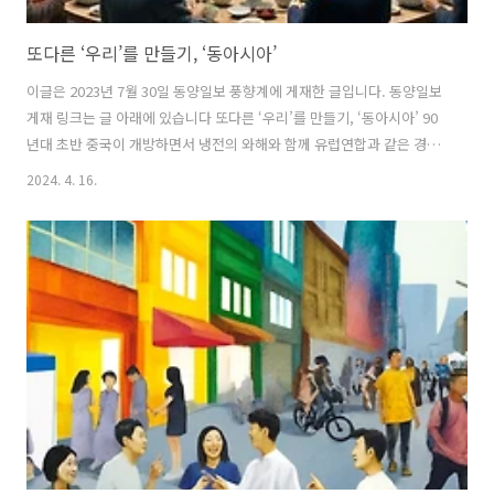
또다른 ‘우리’를 만들기, ‘동아시아’
이글은 2023년 7월 30일 동양일보 풍향계에 게재한 글입니다. 동양일보
게재 링크는 글 아래에 있습니다 또다른 ‘우리’를 만들기, ‘동아시아’ 90
년대 초반 중국이 개방하면서 냉전의 와해와 함께 유럽연합과 같은 경제
블록의 가능성 등을 이야기하는 ‘동아시아’ 담론이 활발히 논의 되었다.
2024. 4. 16.
그런 분위기 속에서 2014년 한중일 문화장관들은 매년 각국의 도시를 바
꿔가며 교류를 약속했고 ‘동아시아문화도시’라는 타이틀로 지금까지 진
행하고 있다. 지난 3월 나는 전주문화재단으로부터 ‘동아시아문화도시’
한중일 교류전시 기획을 제안 받고 7월 14일 전시를 오픈했다. 전시의 미
션은 한국 전주, 중국 청두와 메이저우시, 일본의 시즈오카현 작가들을
섭외하여 전시를 여는 것이었다. 나는 중국 작가들을 섭외하고 담당하는
..