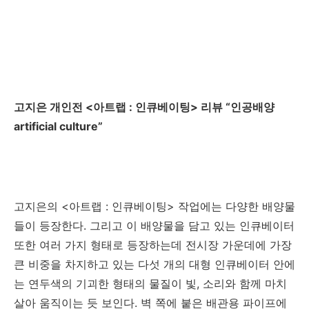
고지은 개인전
<
아트랩
:
인큐베이팅
>
리뷰
“
인공배양
artificial culture”
고지은의
<
아트랩
:
인큐베이팅
>
작업에는 다양한 배양물
들이 등장한다
.
그리고 이 배양물을 담고 있는 인큐베이터
또한 여러 가지 형태로 등장하는데 전시장 가운데에 가장
큰 비중을 차지하고 있는 다섯 개의 대형 인큐베이터 안에
는 연두색의 기괴한 형태의 물질이 빛
,
소리와 함께 마치
살아 움직이는 듯 보인다
.
벽 쪽에 붙은 배관용 파이프에