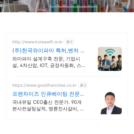
http://www.koreawifi.or.kr
광고
(주)한국와이파이 특허,벤처 전
문설치
와이파이 설계구축 전문, 기업시
설, 4차산업, IOT, 공장자동화, 스
마트시스템 어디서나 끊김없이! 와
이파이특허 보유, 다양한 시공경험
을 가진 전문성있는 기업
https://www.goodfranchise.co.kr
광고
프랜차이즈 인큐베이팅 전문은
유재은프랜차이즈연구소
국내유일 CEO출신 전문가. 90개
본사컨설팅실적, 명륜진사갈비, 청
기와타운, 경복궁 외 중소기업 다
수 경복궁 CEO