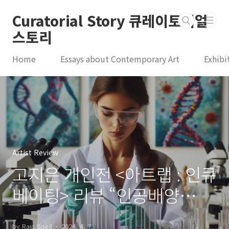
본문 바로가기
Curatorial Story 큐레이토리얼
스토리
Home
Essays about Contemporary Art
Exhibi
Artist Review
고지은 개인전 <아트랩 : 인큐
베이팅> 리뷰 “인공배양
artificial culture”
by Rain Spell
2024. 4. 7.