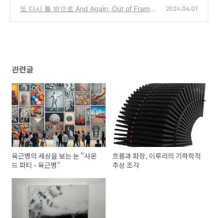
또 다시 틀 밖으로 And Again, Out of Frame
2024.04.01
(1)
관련글
육근병의 세상을 보는 눈 "사운
흐름과 파장, 이루리의 기하학적
드 파티 - 육근병"
추상 조각