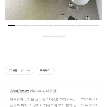
공감
구독하기
'
Artist Review
' 카테고리의 다른 글
육근병의 세상을 보는 눈 "사운드 파티 - 육근
2024.04.09
병"
흐름과 파장, 이루리의 기하학적 추상 조각
(0)
2024.04.03
(0)