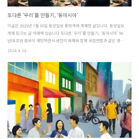
또다른 ‘우리’를 만들기, ‘동아시아’
이글은 2023년 7월 30일 동양일보 풍향계에 게재한 글입니다. 동양일보
게재 링크는 글 아래에 있습니다 또다른 ‘우리’를 만들기, ‘동아시아’ 90
년대 초반 중국이 개방하면서 냉전의 와해와 함께 유럽연합과 같은 경제
블록의 가능성 등을 이야기하는 ‘동아시아’ 담론이 활발히 논의 되었다.
2024. 4. 16.
그런 분위기 속에서 2014년 한중일 문화장관들은 매년 각국의 도시를 바
꿔가며 교류를 약속했고 ‘동아시아문화도시’라는 타이틀로 지금까지 진
행하고 있다. 지난 3월 나는 전주문화재단으로부터 ‘동아시아문화도시’
한중일 교류전시 기획을 제안 받고 7월 14일 전시를 오픈했다. 전시의 미
션은 한국 전주, 중국 청두와 메이저우시, 일본의 시즈오카현 작가들을
섭외하여 전시를 여는 것이었다. 나는 중국 작가들을 섭외하고 담당하는
..