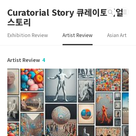
본문 바로가기
Curatorial Story 큐레이토리얼
스토리
Exhibition Review
Artist Review
Asian Art
Artist Review
4