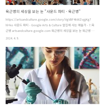
육근병의 세상을 보는 눈 "사운드 파티 - 육근병"
https://artsandculture.google.com/story/VgVBF4kWZvgjKg?
hl=ko 사운드 파티 - Google Arts & Culture 옆집에 사는 예술가 - 7.육
근병 artsandculture.google.com 육근병의 세상을 보는 눈 육근병 작
가는 30대였던 80년대 후반부터 당시 세계무대에서 활동하던 미디어아
2024. 4. 9.
트의 아이콘이었다. 89년 상파울로 비엔날레, 95년 리옹비엔날레 그리
고 92년 카셀도큐멘타에 참여하며 한국이라는 곳에도 현대미술이 있다
는 것을 알렸던 작가다. 특히 5년마다 열리는 독일의 카셀도큐멘타에는
한국 작가로서는 처음으로 참여하며 ‘제2의 백남준’의 탄생을 알렸다. 이
후 20년 동안 한국 작가가 참여하지 못하다 2012년에서야 3명이 참여하
게 된 것만 봐..