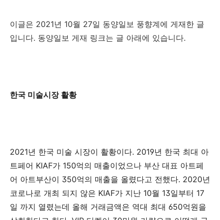
이글은 2021년 10월 27일 동양일보 풍향계에 게재한 글
입니다. 동양일보 게재 링크는 글 아래에 있습니다.
한국
미술시장
활황
2021년 한국
미술
시장이
활황이다
.
2019
년
한국
최대
아
트페어
KIAF
가
150
억의
매출이었으나
부산
대표
아트페
어
아트부산이
350
억의
매출을
올렸다고
전했다
. 2020
년
코로나로
개최
되지
않은
KIAF
가
지난
10
월
13
일부터
17
일
까지
열렸는데
올해
거래금액은
역대
최대
650
억원을