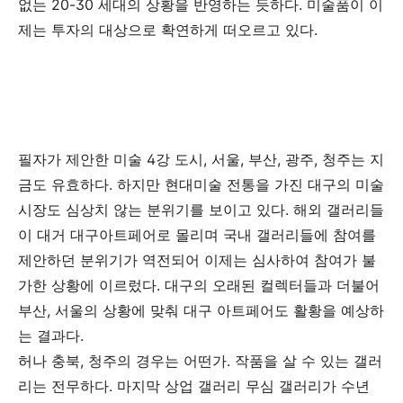
없는
20-30
세대의
상황을
반영하는
듯하다
.
미술품이
이
제는
투자의
대상으로
확연하게
떠오르고
있다
.
필자가
제안한
미술
4
강
도시
,
서울
,
부산
,
광주
,
청주는
지
금도
유효하다
.
하지만
현대미술
전통을
가진
대구의
미술
시장도
심상치
않는
분위기를
보이고
있다
.
해외
갤러리들
이
대거
대구아트페어로
몰리며
국내
갤러리들에
참여를
제안하던
분위기가
역전되어
이제는
심사하여
참여가
불
가한
상황에
이르렀다
.
대구의
오래된
컬렉터들과
더불어
부산
,
서울의
상황에
맞춰
대구
아트페어도
활황을
예상하
는
결과다
.
허나
충북
,
청주의
경우는
어떤가
.
작품을
살
수
있는
갤러
리는
전무하다
.
마지막
상업
갤러리
무심
갤러리가
수년