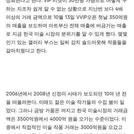
상회한다고
한다
. VIP
티켓이
30
만원
가량으로
어떻게
구
하는
지조차
쉽게
알
수
없는
상황으로
지난번
보다
4
배
이상의
거래
금액으로
10
월
13
일
VVIP
오픈
첫날
350
억원
의
매출을
보도하며
아트부산
전체
매출에
버금가는
매출
로
지금
한국
미술
시장의
분위기를
알
수
있게
했다
.
몇몇
인기
있는
갤러리
부스는
일찌
감치
솔드아웃해
작품들을
갈아치웠다고
한다
.
2006
년에서
2008
년
신정아
사태가
보도되던
10
여
년
전
을
떠올려본다
.
이때도
젊은
미술
작가들의
수집
붐이
일
었다
.
그러나
금방
거품은
꺼지고
한국
미술시장의
거래금
액은
3500
억원에서
4000
억
원을
오가는
수준이었다
.
이
중에서
직접적인
미술
작품
거래는
3000
억원을
오갔고