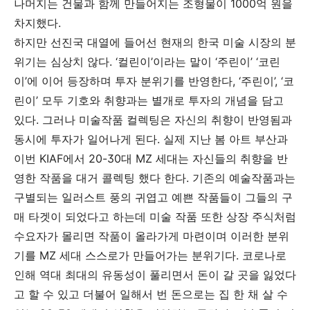
나머지는
건물과
함께
만들어지는
조형물이
1000
억
원을
차지했다
.
하지만
선진국
대열에
들어선
현재의
한국
미술
시장의
분
위기는
심상치
않다
. ‘
컬린이
’
이라는
말이
‘
주린이
’ ‘
코린
이
’
에
이어
등장하며
투자
분위기를
반영한다
, ‘
주린이
’, ‘
코
린이
’
모두
기호와
취향과는
별개로
투자의
개념을
담고
있다
.
그러나
미술작품
컬렉팅은
자신의
취향이
반영됨과
동시에
투자가
일어나게
된다
.
실제
지난
봄
아트
부산과
이번
KIAF
에서
20-30
대
MZ
세대는
자신들의
취향을
반
영한
작품을
대거
콜렉팅
했다
한다
.
기존의
예술작품과는
구별되는
일러스트
풍의
귀엽고
예쁜
작품들이
그들의
구
매
타겟이
되었다고
하는데
미술
작품
또한
상장
주식처럼
수요자가
몰리면
작품이
올라가게
마련이며
이러한
분위
기를
MZ
세대
스스로가
만들어가는
분위기다
.
코로나로
인해
역대
최대의
유동성이
풀리면서
돈이
갈
곳을
잃었다
고
할
수
있고
더불어
일해서
번
돈으로는
집
한
채
살
수