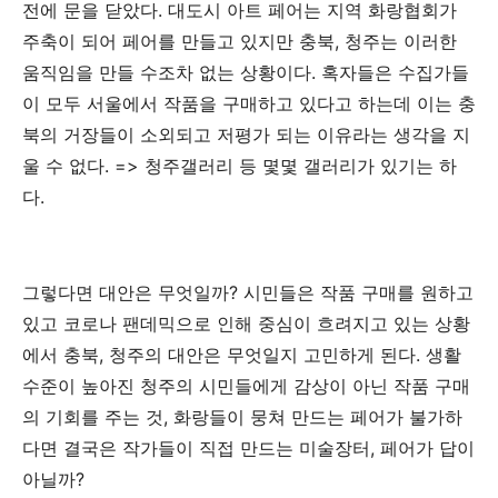
전에
문을
닫았다
.
대도시
아트
페어는
지역
화랑협회가
주축이
되어
페어를
만들고
있지만
충북
,
청주는
이러한
움직임을
만들
수조차
없는
상황이다
.
혹자들은
수집가들
이
모두
서울에서
작품을
구매하고
있다고
하는데
이는
충
북의
거장들이
소외되고
저평가
되는
이유라는
생각을
지
울
수
없다
. => 청주갤러리 등 몇몇 갤러리가 있기는 하
다.
그렇다면
대안은
무엇일까
?
시민들은
작품
구매를
원하고
있고
코로나
팬데믹으로
인해
중심이
흐려지고
있는
상황
에서
충북
,
청주의
대안은
무엇일지
고민하게
된다
.
생활
수준이
높아진
청주의
시민들에게
감상이
아닌
작품
구매
의
기회를
주는
것
,
화랑들이
뭉쳐
만드는
페어가
불가하
다면
결국은
작가들이
직접
만드는
미술장터
,
페어가
답이
아닐까
?