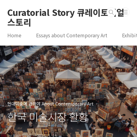
본문 바로가기
Curatorial Story 큐레이토리얼
스토리
Home
Essays about Contemporary Art
Exhibi
현대미술에 관하여 About Contemporary Art
한국 미술시장 활황
by Rain Spell
2024. 4. 14.