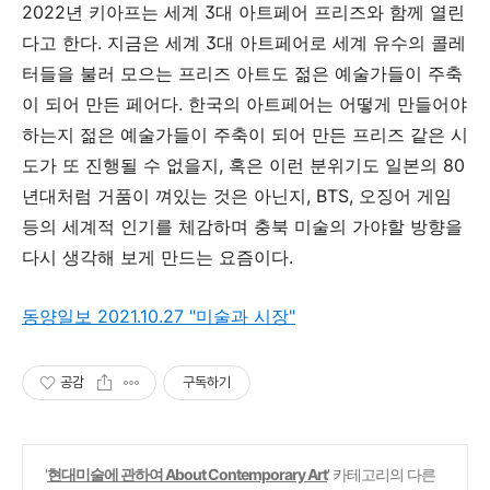
2022
년
키아프는
세계
3
대
아트페어
프리즈와
함께
열린
다고
한다
.
지금은
세계
3
대
아트페어로
세계
유수의
콜레
터들을
불러
모으는
프리즈
아트도
젊은
예술가들이
주축
이
되어
만든
페어다
.
한국의
아트페어는
어떻게
만들어야
하는지
젊은
예술가들이
주축이
되어
만든
프리즈
같은
시
도가
또
진행될
수
없을지
,
혹은
이런
분위기도
일본의
80
년대처럼
거품이
껴있는
것은
아닌지
, BTS,
오징어
게임
등의
세계적
인기를
체감하며
충북
미술의
가야할
방향을
다시
생각해
보게
만드는
요즘이다
.
동양일보 2021.10.27 "미술과 시장"
공감
구독하기
'
현대미술에 관하여 About Contemporary Art
' 카테고리의 다른