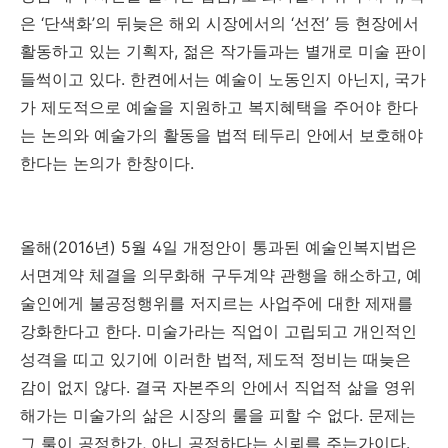
은
‘
단색화
’
의 뒤늦은 해외 시장에서의
‘
선전
’
등 현장에서
활동하고 있는 기획자
,
젊은 작가들과는 별개로 미술 판이
들썩이고 있다
.
한켠에서는 예술이 노동인지 아닌지
,
국가
가 제도적으로 예술을 지원하고 복지혜택을 주어야 한다
는 논의와 예술가의 활동을 법적 테두리 안에서 보호해야
한다는 논의가 한창이다
.
올해(2016년)
5
월
4
일 개정안이 통과된 예술인복지법은
서면계약 체결을 의무화해 구두계약 관행을 해소하고
,
예
술인에게 불공정행위를 저지르는 사업주에 대한 제재를
강화한다고 한다
.
미술가라는 직업이 고립되고 개인적인
성격을 띠고 있기에 이러한 법적
,
제도적 정비는 때늦은
감이 없지 않다
.
결국 자본주의 안에서 직업적 삶을 영위
해가는 미술가의 삶은 시장의 룰을 피할 수 없다
.
문제는
그 룰이 공정한가
,
아니 공정하다는 신뢰를 주는가이다
.