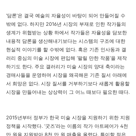
‘
담론
’
은 결국 예술의 자율성이 바탕이 되어 만들어질 수
밖에 없다
.
하지만
2016
년 시장의 부재로 인한 작가들의
생계가 위협받는 상황 하에서 작가들은 자율성을 담보한
내용적 담론을 생산해내기보다는 시스템의 구조에 대한
현실적 이야기를 할 수밖에 없다
.
혹은 기존 인사동과 갤
러리 중심의 미술 시장에 편입해
‘
팔릴 만한 작품
’
을 제작
하기도 한다
.
주요 갤러리가 미술 시장의 양대 축이라는
경매사들을 운영하며 시장을 왜곡해온 기존 질서 아래에
서 희망은 없다
.
시장 질서를 거부하기보다 새롭게 활용할
시장을 만들어내는 상상력이 그 어느 때보다 필요한 때다
.
2015
년부터 정부가 한국 미술 시장을 지원하기 위한 지원
정책을 시작했다
. ‘
굿즈
’
라는 이름의 작가 아트페어가
4
천
만 원을 지원받아
8
천 만 원 매출을 올렸다
.
특이할 점은