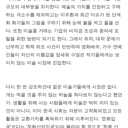
규모의 대부분을 차지한다
.
예술의 가치를 인정하고 구매
하는 극소수를 제외하고는 이우환과 최근 이슈가 된 단색
화 화가들의 그림을 구하기 위해 눈에 불을 켜고 줄을 선
다
.
또한 미술품 거래는 기업의 비자금 조성과 증여세 포
탈을 위한 방편이 되기도 한다
.
그래서 위작
,
대작 문제가
난무하고 학력 위조 사건이 빈번하며 영화배우
,
가수 연예
인들이 자신의 이름값을 앞세워 수많은 작가들에게는 보
이지 않는 미술 시장에 진입한다
.
다시 한 번 강조하건대 젊은 미술가들에게 시장은 없다
.
개는 먹을 것을 주지 않는 하늘을 쳐다보지 않는다고 했던
가
.
생활을 위해 사는 사람들에게 미술은 딱히 의미 있는
것이 아니다
.
이미 한국 사회는 자본이 고착화되었고 모든
활동은 교환가치를 획득하기 위해 이루어진다
. ‘
문화입
국
’
보다는
‘
문화산업입국
’
이라 불러야 할 정도로
‘
한류 산