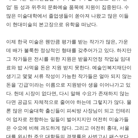
업
’
등 성과 위주의 문화예술 품목에 지원이 집중된다
.
수
많은 미술대학에서 졸업생들이 쏟아져 나왔고 많은 이들
이 현대미술의 본고장으로 유학을 떠났다
.
이제 한국 미술은 웬만큼 평가를 받는 작가가 많은
,
가운
데 배가 불룩한 정상적인 형태를 갖추어가고 있다
.
하지만
그 작가들은 전시를 위한 지원은 받을지언정 작업실 임대
료와 밥 사먹을 돈은 지원 받지 못한다
.
예술인복지재단이
생기고 몇몇 서류 작성이 가능한 작가들은 얼마 되지 않는
돈을
‘
긴급
’
이라는 이름으로 지원받아 생을 이어나가고 있
다
.
헌데 시장이 없다면
,
다시 말해 수요가 존재하지 않는
다면 공급도 자체적으로 줄어야 하는데 그렇지가 않다
.
물
론 많은 미술대학 출신들이 피씨방 사장님이 되고 인테리
어 업자로 전향하는 일들이 벌어지지만 여전히 미술가들
은 수요에 비해 과도하게 많다
.
그리고 여전히 홍대
,
서울
대를 위시한 주요 대학들의 경쟁률은 사법고시 패스보다