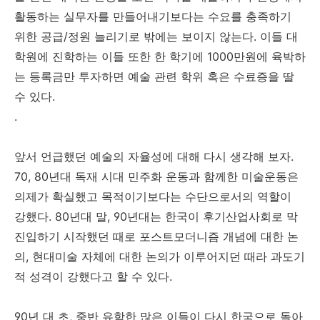
활동하는 실무자를 만들어내기보다는 수요를 충족하기
위한 공급
/
정원 늘리기로 밖에는 보이지 않는다
.
이들 대
학원에 진학하는 이들 또한 한 학기에
1000
만원에 육박하
는 등록금만 투자하면 예술 관련 학위 혹은 수료증을 딸
수 있다
.
.
앞서 언급했던 예술의 자율성에 대해 다시 생각해 보자
.
70, 80
년대 독재 시대 민주화 운동과 함께한 미술운동은
의제가 확실했고 목적이기보다는 수단으로서의 역할이
강했다
. 80
년대 말
, 90
년대는 한국이 후기산업사회로 막
진입하기 시작했던 때로 포스트모더니즘 개념에 대한 논
의
,
현대미술 자체에 대한 논의가 이루어지던 때라 과도기
적 성격이 강했다고 할 수 있다
.
90
년 대 초
,
중반 유학한 많은 이들이 다시 한국으로 돌아