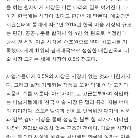
을 하는 필자에게 시장은 다른 나라의 일로 여겨진다
.
나
아가 한국에는 시장이 없다고 판단하게 만든다
.
예술경영
지원센터의 통계에 따르면
2014
년 한국 미술 시장의 규모
는 민간
,
공공부문을 합쳐서 약
4
천 억 원으로 추정한다
.
당해 전 세계 미술 시장은
77
조원으로 역대 최고치를 기
록했다
.
세계
11
위의 경제대국으로 성장한 대한민국의 미
술 시장 크기는 세계 시장의
0.5%
정도다
.
사업가들에게
0.5%
의 시장은 시장이 없는 것과 마찬가지
다
.
그리고 실제 거래되는 작품들 또한 억대 이상 고가의
작품이 주를 이룬다
.
아르바이트로 고군분투하며 작업하
는 미술가들에게
‘
한국 미술 시장
’
은 멀리 유리 지붕 너머
의 이야기다
.
스토리텔링과 신화로 덧씌워진 대가의 작품
과 일부 경매 시장을 통해 성장한 블루 칩 작가가 아니면
시장에 진입할 수조차 없는 구조인 것이다
.
미술품 시장이
라는 특수한 시장의 성격을 감안해도 한국의 상황은 미술