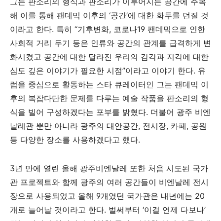
그는 판소리의 형식과 판소리가 이루어지는 공간에 주목
해 이를 통해 팬데믹 이후의 ‘공간’에 대한 화두를 던질 것
이라고 한다
.
특히 “기후변화
,
코로나
19
팬데믹으로 인한
사회적 거리 두기 등은 인류와 공간의 관계를 급격하게 변
화시켰고 공간에 대한 달라진 우리의 감각과 지각에 대한
심도 깊은 이야기가 필요한 시점”이라고 이야기 한다
.
유
럽을 중심으로 활동하는 스타 큐레이터인 그는 팬데믹 이
후의 복잡다단한 문제를 다루는 예술 작품을 판소리의 형
식을 빌어 구성하겠다는 포부를 밝혔다
.
더불어 광주 비엔
날레관 뿐만 아니라 광주의 대안공간
,
전시장
,
카페
,
공원
등 다양한 장소를 사용하겠다고 했다
.
3
년 만에 열린 올해 광주비엔날레 또한 처음 시도된 국가
관 프로젝트와 함께 광주의 여러 공간들이 비엔날레 전시
장으로 사용되었고 올해
9
개였던 국가관은 내년에는
20
개로 늘어날 것이라고 한다
.
벌써부터 ‘이걸 언제 다보나’