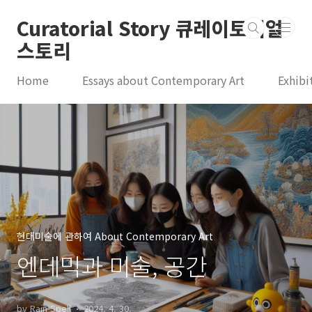
본문 바로가기
Curatorial Story 큐레이토리얼
스토리
Home
Essays about Contemporary Art
Exhibi
현대미술에 관하여 About Contemporary Art
엔데믹과 미술, 공간
by Rain Spell
2024. 4. 30.