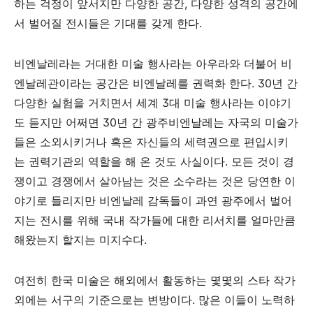
하는 걱정이 앞서지만 다양한 공간
,
다양한 성격의 공간에
서 벌어질 전시들은 기대를 갖게 한다
.
비엔날레라는 거대한 미술 행사라는 아우라와 더불어 비
엔날레관이라는 공간은 비엔날레를 권력화 한다
. 30
년 간
다양한 실험을 거치면서 세계
3
대 미술 행사라는 이야기
도 듣지만 어쩌면
30
년 간 광주비엔날레는 자국의 미술가
들은 소외시키거나 혹은 자신들의 세력권으로 편입시키
는 권력기관의 역할을 해 온 것도 사실이다
.
모든 것이 경
쟁이고 경쟁에서 살아남는 것은 소수라는 것은 당연한 이
야기로 들리지만 비엔날레 감독들이 과연 광주에서 벌어
지는 전시를 위해 국내 작가들에 대한 리서치를 얼마만큼
해왔는지 할지는 미지수다
.
여전히 한국 미술은 해외에서 활동하는 몇몇의 스타 작가
외에는 서구의 기준으로는 변방이다
.
많은 이들이 노력하